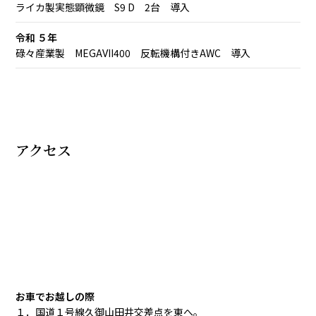
ライカ製実態顕微鏡 S9 D 2台 導入
令和 ５年
碌々産業製 MEGAⅦ400 反転機構付きAWC 導入
アクセス
お車でお越しの際
１．国道１号線久御山田井交差点を東へ。